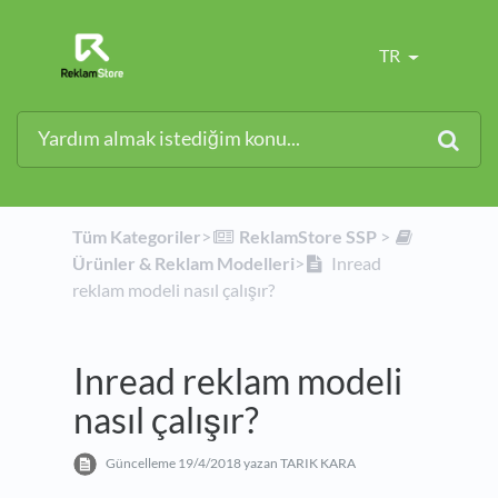
TR
Tüm Kategoriler
​>​
​ReklamStore SSP
​ > ​
Ürünler & Reklam Modelleri
​>​
Inread
reklam modeli nasıl çalışır?
Inread reklam modeli
nasıl çalışır?
Güncelleme
19/4/2018
yazan TARIK KARA