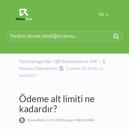
TR
Tüm Kategoriler
​>​
​ReklamStore SSP
​ > ​
Yayıncı Ödemeleri
​>​
Ödeme alt limiti ne
kadardır?
Ödeme alt limiti ne
kadardır?
Güncelleme
12/11/2024
yazan TARIK KARA